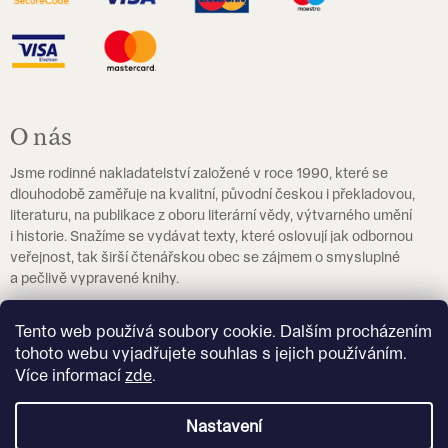
O nás
Jsme rodinné nakladatelství založené v roce 1990, které se
dlouhodobě zaměřuje na kvalitní, původní českou i překladovou,
literaturu, na publikace z oboru literární vědy, výtvarného umění
i historie. Snažíme se vydávat texty, které oslovují jak odbornou
veřejnost, tak širší čtenářskou obec se zájmem o smysluplné
a pečlivě vypravené knihy.
Pokud hledáte učebnice češtiny jako cizího jazyka, navštivte
Tento web používá soubory cookie. Dalším procházením
prosím
eshop.czechstepbystep.cz
.
tohoto webu vyjadřujete souhlas s jejich používáním.
Více informací
zde
.
Více o nakladatelství Akropolis
Nastavení