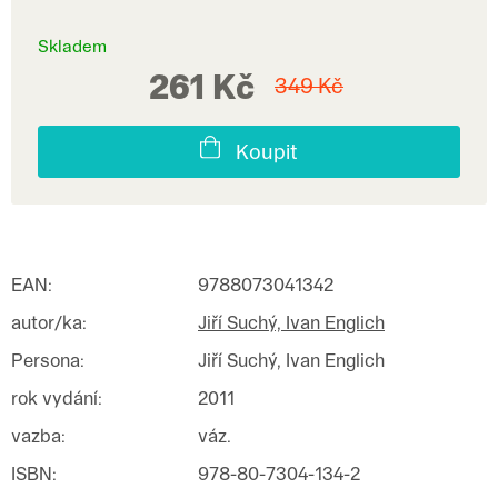
Skladem
261 Kč
349 Kč
Koupit
EAN
:
9788073041342
autor/ka
:
Jiří Suchý, Ivan Englich
Persona
:
Jiří Suchý, Ivan Englich
rok vydání
:
2011
vazba
:
váz.
ISBN
:
978-80-7304-134-2