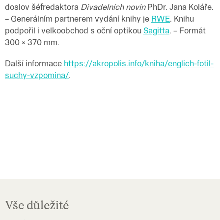
doslov šéfredaktora
Divadelních novin
PhDr. Jana Koláře.
– Generálním partnerem vydání knihy je
RWE
. Knihu
podpořil i velkoobchod s oční optikou
Sagitta
. – Formát
300 × 370 mm.
Další informace
https://akropolis.info/kniha/englich-fotil-
suchy-vzpomina/
.
Z
á
Vše důležité
p