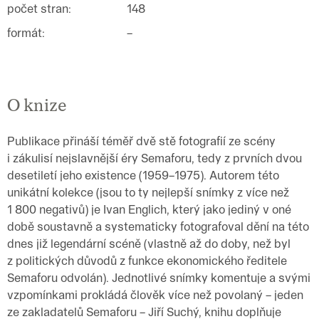
počet stran
:
148
formát
:
–
O knize
Publikace přináší téměř dvě stě fotografií ze scény
i zákulisí nejslavnější éry Semaforu, tedy z prvních dvou
desetiletí jeho existence (1959–1975). Autorem této
unikátní kolekce (jsou to ty nejlepší snímky z více než
1 800 negativů) je Ivan Englich, který jako jediný v oné
době soustavně a systematicky fotografoval dění na této
dnes již legendární scéně (vlastně až do doby, než byl
z politických důvodů z funkce ekonomického ředitele
Semaforu odvolán). Jednotlivé snímky komentuje a svými
vzpomínkami prokládá člověk více než povolaný – jeden
ze zakladatelů Semaforu – Jiří Suchý, knihu doplňuje