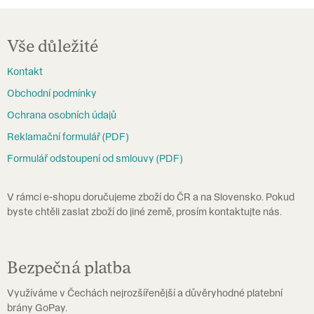
á
Z
d
á
Vše důležité
a
p
c
Kontakt
a
í
Obchodní podmínky
t
p
Ochrana osobních údajů
í
r
Reklamační formulář (PDF)
v
Formulář odstoupení od smlouvy (PDF)
k
y
V rámci e-shopu doručujeme zboží do ČR a na Slovensko. Pokud
v
byste chtěli zaslat zboží do jiné země, prosím kontaktujte nás.
ý
p
i
Bezpečná platba
s
Využíváme v Čechách nejrozšířenější a důvěryhodné platební
u
brány GoPay.