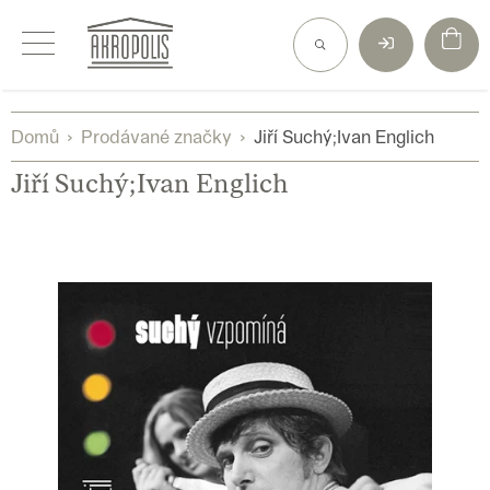
Přejít
na
obsah
Domů
Prodávané značky
Jiří Suchý;Ivan Englich
Jiří Suchý;Ivan Englich
V
ý
p
i
s
p
r