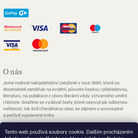
O nás
Jsme rodinné nakladatelství založené v roce 1990, které se
dlouhodobě zaměřuje na kvalitní, původní českou i překladovou,
literaturu, na publikace z oboru literární vědy, výtvarného umění
i historie. Snažíme se vydávat texty, které oslovují jak odbornou
veřejnost, tak širší čtenářskou obec se zájmem o smysluplné
a pečlivě vypravené knihy.
Pokud hledáte učebnice češtiny jako cizího jazyka, navštivte
Tento web používá soubory cookie. Dalším procházením
prosím
eshop.czechstepbystep.cz
.