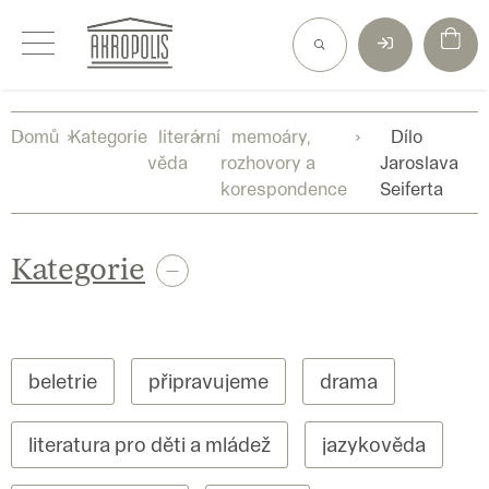
Přejít
na
obsah
Domů
Kategorie
literární
memoáry,
Dílo
věda
rozhovory a
Jaroslava
korespondence
Seiferta
Kategorie
beletrie
připravujeme
drama
literatura pro děti a mládež
jazykověda