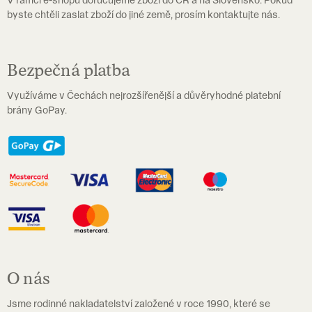
v
byste chtěli zaslat zboží do jiné země, prosím kontaktujte nás.
ý
p
i
Bezpečná platba
s
Využíváme v Čechách nejrozšířenější a důvěryhodné platební
u
brány GoPay.
O nás
Jsme rodinné nakladatelství založené v roce 1990, které se