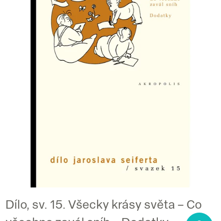
i
s
p
r
o
d
u
k
t
ů
Dílo, sv. 15. Všecky krásy světa – Co