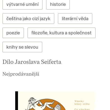
výtvarné umění
historie
čeština jako cizí jazyk
literární věda
poezie
filozofie, kultura a společnost
knihy se slevou
Dílo Jaroslava Seiferta
Nejprodávanější
V
ý
p