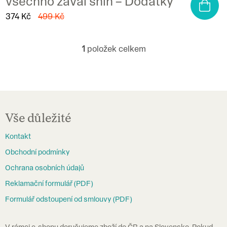
všechno zavál sníh – Dodatky
374 Kč
499 Kč
1
položek celkem
O
v
l
á
Z
d
á
Vše důležité
a
p
c
Kontakt
a
í
Obchodní podmínky
t
p
Ochrana osobních údajů
í
r
Reklamační formulář (PDF)
v
Formulář odstoupení od smlouvy (PDF)
k
y
V rámci e-shopu doručujeme zboží do ČR a na Slovensko. Pokud