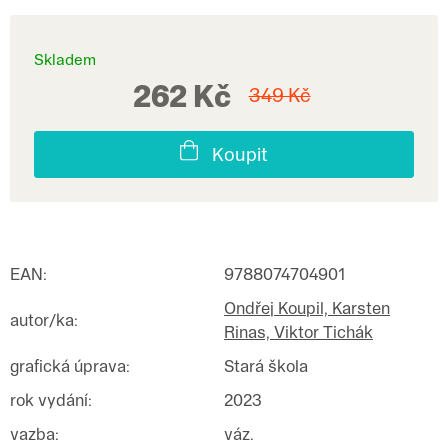
Skladem
262 Kč
349 Kč
Koupit
EAN
:
9788074704901
Ondřej Koupil, Karsten
autor/ka
:
Rinas, Viktor Tichák
grafická úprava
:
Stará škola
rok vydání
:
2023
vazba
:
váz.