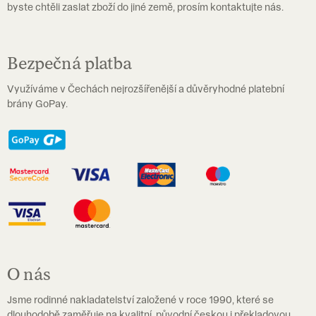
byste chtěli zaslat zboží do jiné země, prosím kontaktujte nás.
Bezpečná platba
Využíváme v Čechách nejrozšířenější a důvěryhodné platební
brány GoPay.
O nás
Jsme rodinné nakladatelství založené v roce 1990, které se
dlouhodobě zaměřuje na kvalitní, původní českou i překladovou,