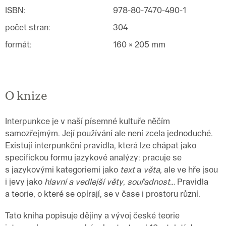
ISBN
:
978-80-7470-490-1
počet stran
:
304
formát
:
160 × 205 mm
O knize
Interpunkce je v naší písemné kultuře něčím
samozřejmým. Její používání ale není zcela jednoduché.
Existují interpunkční pravidla, která lze chápat jako
specifickou formu jazykové analýzy: pracuje se
s jazykovými kategoriemi jako
text
a
věta
, ale ve hře jsou
i jevy jako
hlavní a vedlejší věty
,
souřadnost
… Pravidla
a teorie, o které se opírají, se v čase i prostoru různí.
Tato kniha popisuje dějiny a vývoj české teorie