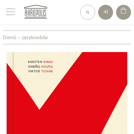
Přejít
na
obsah
Domů
jazykověda