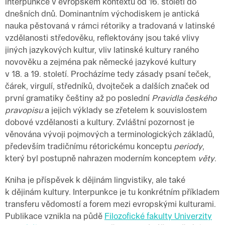
interpunkce v evropském kontextu od 16. století do
dnešních dnů. Dominantním východiskem je antická
nauka pěstovaná v rámci rétoriky a tradovaná v latinské
vzdělanosti středověku, reflektovány jsou také vlivy
jiných jazykových kultur, vliv latinské kultury raného
novověku a zejména pak německé jazykové kultury
v 18. a 19. století. Procházíme tedy zásady psaní teček,
čárek, virgulí, středníků, dvojteček a dalších značek od
první gramatiky češtiny až po poslední
Pravidla českého
pravopisu
a jejich výklady se zřetelem k souvislostem
dobové vzdělanosti a kultury. Zvláštní pozornost je
věnována vývoji pojmových a terminologických základů,
především tradičnímu rétorickému konceptu
periody
,
který byl postupně nahrazen moderním konceptem
věty
.
Kniha je příspěvek k dějinám lingvistiky, ale také
k dějinám kultury. Interpunkce je tu konkrétním příkladem
transferu vědomostí a forem mezi evropskými kulturami.
Publikace vznikla na půdě
Filozofické fakulty Univerzity