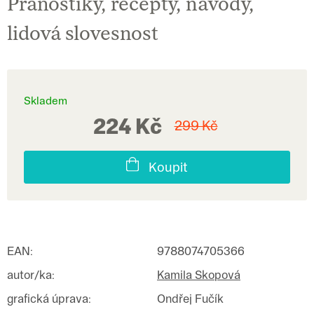
Pranostiky, recepty, návody,
lidová slovesnost
Skladem
224 Kč
299 Kč
Koupit
EAN
:
9788074705366
autor/ka
:
Kamila Skopová
grafická úprava
:
Ondřej Fučík