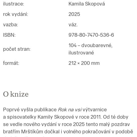
ilustrace
:
Kamila Skopová
rok vydání
:
2025
vazba
:
váz.
ISBN
:
978-80-7470-536-6
104 – dvoubarevné,
počet stran
:
ilustrované
formát
:
212 × 200 mm
O knize
Poprvé vyšla publikace
Rok na vsi
výtvarnice
a spisovatelky Kamily Skopové v roce 2011. Od té doby
se vedle nového vydání v roce 2025 tento malý pozdrav
bratřím Mrštíkům dočkal i volného pokračování v podobě