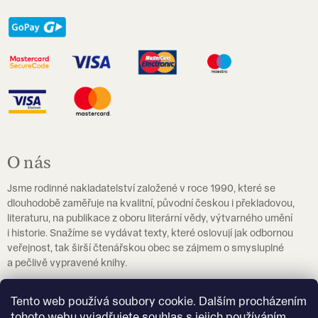
O nás
Jsme rodinné nakladatelství založené v roce 1990, které se
dlouhodobě zaměřuje na kvalitní, původní českou i překladovou,
literaturu, na publikace z oboru literární vědy, výtvarného umění
i historie. Snažíme se vydávat texty, které oslovují jak odbornou
veřejnost, tak širší čtenářskou obec se zájmem o smysluplné
a pečlivě vypravené knihy.
Pokud hledáte učebnice češtiny jako cizího jazyka, navštivte
Tento web používá soubory cookie. Dalším procházením
prosím
eshop.czechstepbystep.cz
.
tohoto webu vyjadřujete souhlas s jejich používáním.