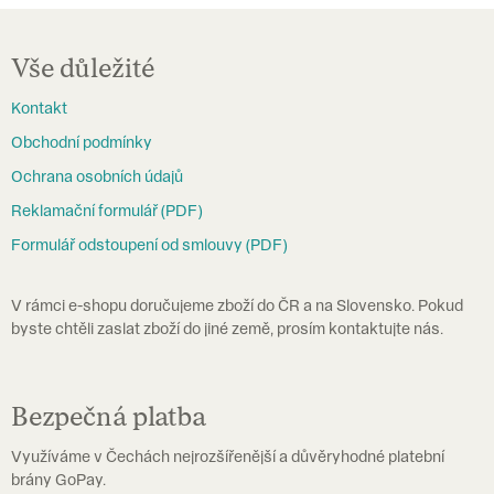
Z
á
Vše důležité
p
Kontakt
a
Obchodní podmínky
t
Ochrana osobních údajů
í
Reklamační formulář (PDF)
Formulář odstoupení od smlouvy (PDF)
V rámci e-shopu doručujeme zboží do ČR a na Slovensko. Pokud
byste chtěli zaslat zboží do jiné země, prosím kontaktujte nás.
Bezpečná platba
Využíváme v Čechách nejrozšířenější a důvěryhodné platební
brány GoPay.