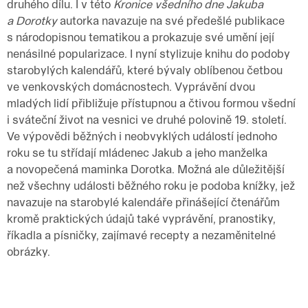
druhého dílu. I v této
Kronice všedního dne Jakuba
a Dorotky
autorka navazuje na své předešlé publikace
s národopisnou tematikou a prokazuje své umění její
nenásilné popularizace. I nyní stylizuje knihu do podoby
starobylých kalendářů, které bývaly oblíbenou četbou
ve venkovských domácnostech. Vyprávění dvou
mladých lidí přibližuje přístupnou a čtivou formou všední
i sváteční život na vesnici ve druhé polovině 19. století.
Ve výpovědi běžných i neobvyklých událostí jednoho
roku se tu střídají mládenec Jakub a jeho manželka
a novopečená maminka Dorotka. Možná ale důležitější
než všechny události běžného roku je podoba knížky, jež
navazuje na starobylé kalendáře přinášející čtenářům
kromě praktických údajů také vyprávění, pranostiky,
říkadla a písničky, zajímavé recepty a nezaměnitelné
obrázky.