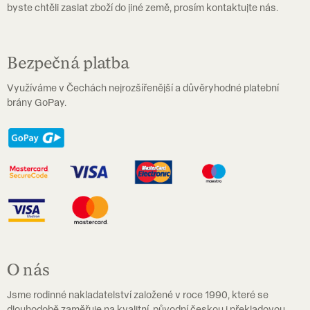
byste chtěli zaslat zboží do jiné země, prosím kontaktujte nás.
Bezpečná platba
Využíváme v Čechách nejrozšířenější a důvěryhodné platební
brány GoPay.
O nás
Jsme rodinné nakladatelství založené v roce 1990, které se
dlouhodobě zaměřuje na kvalitní, původní českou i překladovou,