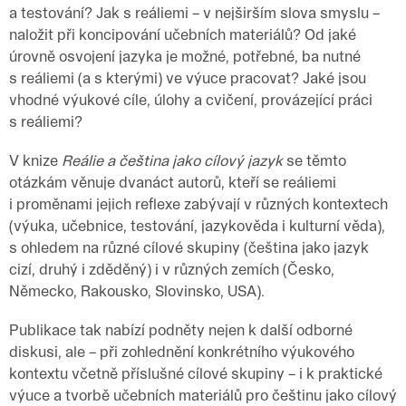
a testování? Jak s reáliemi – v nejširším slova smyslu –
naložit při koncipování učebních materiálů? Od jaké
úrovně osvojení jazyka je možné, potřebné, ba nutné
s reáliemi (a s kterými) ve výuce pracovat? Jaké jsou
vhodné výukové cíle, úlohy a cvičení, provázející práci
s reáliemi?
V knize
Reálie a čeština jako cílový jazyk
se těmto
otázkám věnuje dvanáct autorů, kteří se reáliemi
i proměnami jejich reflexe zabývají v různých kontextech
(výuka, učebnice, testování, jazykověda i kulturní věda),
s ohledem na různé cílové skupiny (čeština jako jazyk
cizí, druhý i zděděný) i v různých zemích (Česko,
Německo, Rakousko, Slovinsko, USA).
Publikace tak nabízí podněty nejen k další odborné
diskusi, ale – při zohlednění konkrétního výukového
kontextu včetně příslušné cílové skupiny – i k praktické
výuce a tvorbě učebních materiálů pro češtinu jako cílový