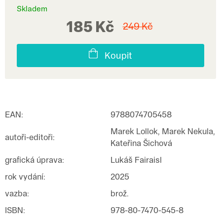
Skladem
185 Kč
249 Kč
Koupit
EAN
:
9788074705458
Marek Lollok, Marek Nekula,
autoři-editoři
:
Kateřina Šichová
grafická úprava
:
Lukáš Fairaisl
rok vydání
:
2025
vazba
:
brož.
ISBN
:
978-80-7470-545-8