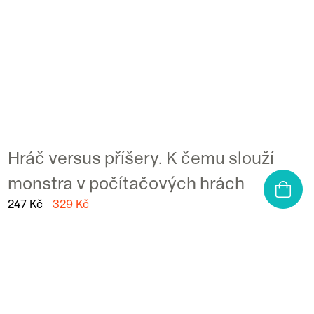
Hráč versus příšery. K čemu slouží
monstra v počítačových hrách
247 Kč
329 Kč