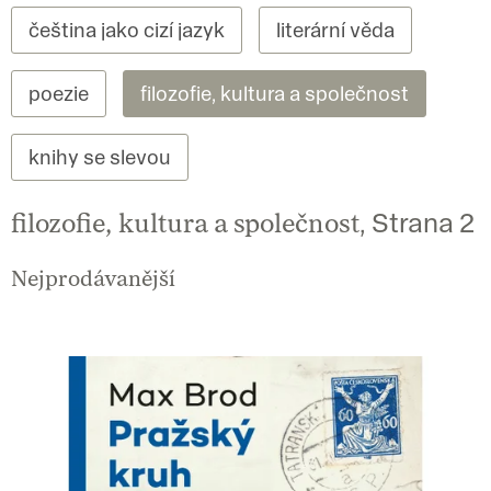
čeština jako cizí jazyk
literární věda
poezie
filozofie, kultura a společnost
knihy se slevou
filozofie, kultura a společnost
, Strana 2
Nejprodávanější
V
ý
p
i
s