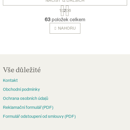
NAČÍST 12 DALŠÍCH
S
1
2
6
t
O
63
položek celkem
r
v
NAHORU
á
l
n
á
k
d
o
a
v
Z
á
c
á
Vše důležité
n
í
p
í
p
Kontakt
a
r
Obchodní podmínky
t
v
Ochrana osobních údajů
í
k
Reklamační formulář (PDF)
y
Formulář odstoupení od smlouvy (PDF)
v
ý