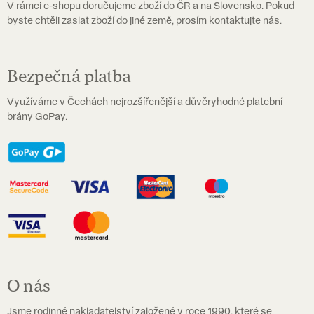
V rámci e-shopu doručujeme zboží do ČR a na Slovensko. Pokud
p
byste chtěli zaslat zboží do jiné země, prosím kontaktujte nás.
i
s
u
Bezpečná platba
Využíváme v Čechách nejrozšířenější a důvěryhodné platební
brány GoPay.
O nás
Jsme rodinné nakladatelství založené v roce 1990, které se