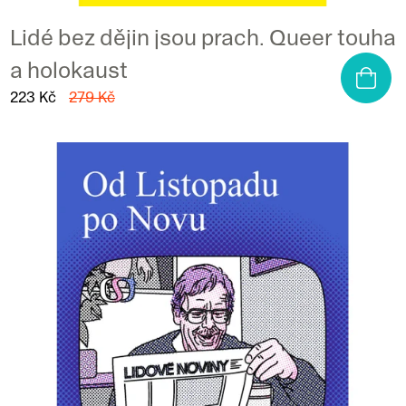
Lidé bez dějin jsou prach. Queer touha
a holokaust
223 Kč
279 Kč