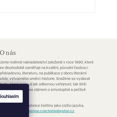
O nás
Jsme rodinné nakladatelství založené v roce 1990, které
se dlouhodobě zaměřuje na kvalitní, původní českou i
překladovou, literaturu, na publikace z oboru literární
vědy, výtvarného umění i historie. Snažíme se vydávat
texty, které oslovují jak odbornou veřejnost, tak širší
čtenářskou obec se zájmem o smysluplné a pečlivě
vypravené knihy.
Souhlasím
Pokud hledáte učebnice češtiny jako cizího jazyka,
navštivte prosím
eshop.czechstepbystep.cz
.