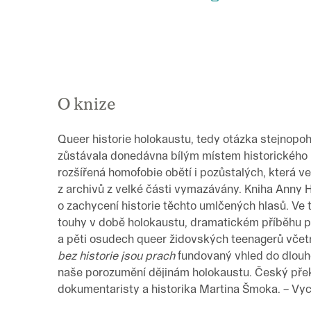
O knize
Queer historie holokaustu, tedy otázka stejnopoh
zůstávala donedávna bílým místem historického
rozšířená homofobie obětí i pozůstalých, která ved
z archivů z velké části vymazávány. Kniha Anny 
o zachycení historie těchto umlčených hlasů. Ve 
touhy v době holokaustu, dramatickém příběhu p
a pěti osudech queer židovských teenagerů včet
bez historie jsou prach
fundovaný vhled do dlouho
naše porozumění dějinám holokaustu. Český pře
dokumentaristy a historika Martina Šmoka. – Vy