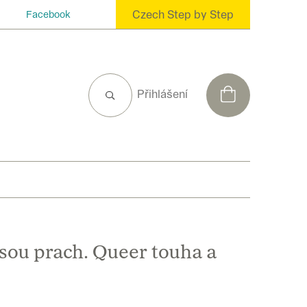
Czech Step by Step
Facebook
NÁKUPNÍ
Přihlášení
KOŠÍK
jsou prach. Queer touha a