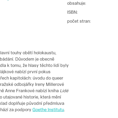
obsahuje
:
ISBN
:
počet stran
:
lavní touhy obětí holokaustu,
 bádání. Důvodem je obecně
la k tomu, že hlasy těchto lidí byly
Hájkové nabízí první pokus
třech kapitolách: úvodu do queer
ražské odbojářky Ireny Millerové
ně Anne Frankové nabízí kniha
Lidé
 utajované historie, která mění
klad doplňuje původní předmluva
chází za podpory
Goethe Institutu
.