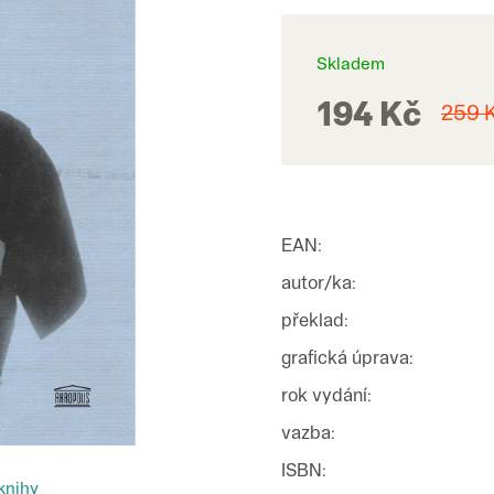
Skladem
194 Kč
259 
EAN
:
autor/ka
:
překlad
:
grafická úprava
:
rok vydání
:
vazba
:
ISBN
:
knihy