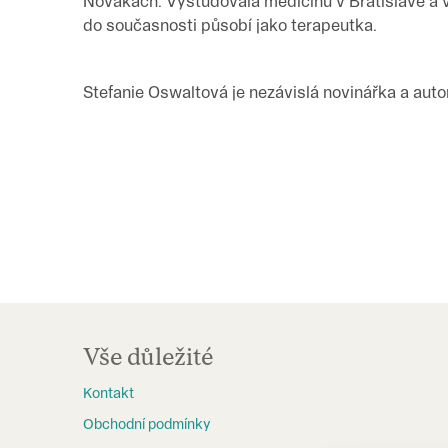
Novákách. Vystudovala medicínu v Bratislavě a 
do současnosti působí jako terapeutka.
Stefanie Oswaltová je nezávislá novinářka a autork
Z
á
Vše důležité
p
Kontakt
a
Obchodní podmínky
t