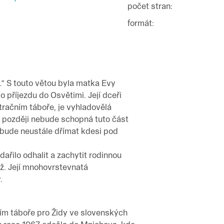
počet stran
:
formát
:
“ S touto větou byla matka Evy
příjezdu do Osvětimi. Její dceři
tračním táboře, je vyhladovělá
i později nebude schopná tuto část
k bude neustále dřímat kdesi pod
ařilo odhalit a zachytit rodinnou
áž. Její mnohovrstevnatá
.
ím táboře pro Židy ve slovenských