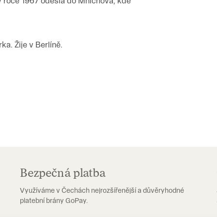
v roce 1967 odešla do Mnichova, kde
a. Žije v Berlíně.
Bezpečná platba
Využíváme v Čechách nejrozšířenější a důvěryhodné
platební brány GoPay.