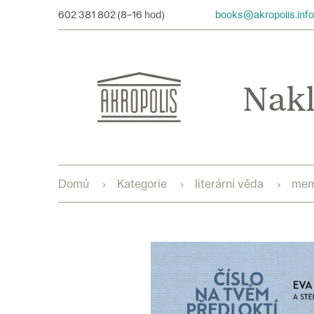
Přejít
602 381 802
books@akropolis.info
na
obsah
Domů
Kategorie
literární věda
mem