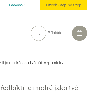
Czech Step by Step
Facebook
NÁKUPNÍ
Přihlášení
KOŠÍK
ktí je modré jako tvé oči. Vzpomínky
ředloktí je modré jako tvé
y