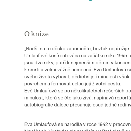
O knize
„Radši na to děcko zapomeňte, beztak nepřežije…
Umlaufové konfrontována na začátku roku 1945 po 
jsou dva roky, patří k nejmenším dětem v koncen
k smrti a velmi vážně nemocná. Eva Umlaufová s
svého života vybavit, dědictví její minulosti vša
povrchem a formovat celou její životní cestu.
Evě Umlaufové se po několikaletých rešerších pod
minulost, která se čte jako živá, napínavá report
autobiografie dalece přesahuje osud jedné rodiny
Eva Umlaufová se narodila v roce 1942 v pracovn