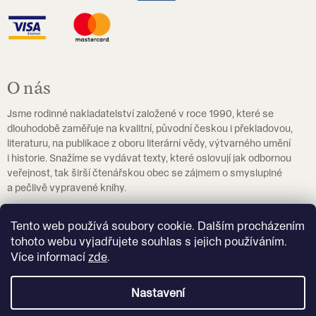
O nás
Jsme rodinné nakladatelství založené v roce 1990, které se
dlouhodobě zaměřuje na kvalitní, původní českou i překladovou,
literaturu, na publikace z oboru literární vědy, výtvarného umění
i historie. Snažíme se vydávat texty, které oslovují jak odbornou
veřejnost, tak širší čtenářskou obec se zájmem o smysluplné
a pečlivě vypravené knihy.
Pokud hledáte učebnice češtiny jako cizího jazyka, navštivte
Tento web používá soubory cookie. Dalším procházením
prosím
eshop.czechstepbystep.cz
.
tohoto webu vyjadřujete souhlas s jejich používáním.
Více informací
zde
.
Více o nakladatelství Akropolis
Nastavení
Vytvořil Shoptet