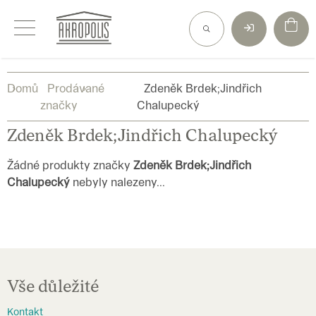
Přejít
na
obsah
Domů
Prodávané
Zdeněk Brdek;Jindřich
značky
Chalupecký
Zdeněk Brdek;Jindřich Chalupecký
Žádné produkty značky
Zdeněk Brdek;Jindřich
Chalupecký
nebyly nalezeny...
Z
á
Vše důležité
p
Kontakt