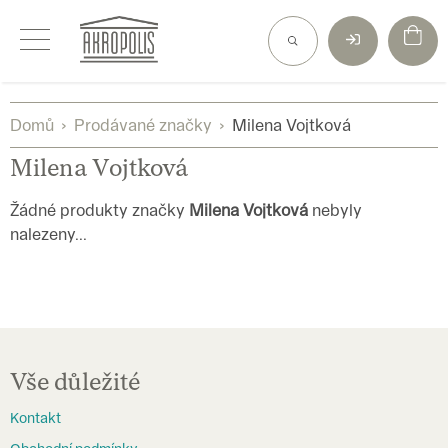
Přejít
na
obsah
Domů
Prodávané značky
Milena Vojtková
Milena Vojtková
Žádné produkty značky
Milena Vojtková
nebyly
nalezeny...
Z
á
Vše důležité
p
Kontakt
a