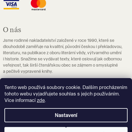
O nás
Jsme rodinné nakladatelství založené v roce 1990, které se
dlouhodobě zaměřuje na kvalitní, původní českou i překladovou,
literaturu, na publikace z oboru literární vědy, výtvarného umění
i historie. Snažíme se vydávat texty, které oslovují jak odbornou
veřejnost, tak širší čtenářskou obec se zájmem o smysluplné
a pečlivě vypravené knihy.
Pokud hledáte učebnice češtiny jako cizího jazyka, navštivte
Tento web používá soubory cookie. Dalším procházením
prosím
eshop.czechstepbystep.cz
.
tohoto webu vyjadřujete souhlas s jejich používáním.
Více informací
zde
.
Více o nakladatelství Akropolis
Nastavení
Vytvořil Shoptet