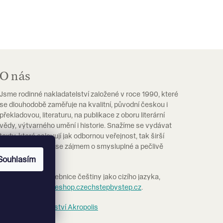
O nás
Jsme rodinné nakladatelství založené v roce 1990, které
se dlouhodobě zaměřuje na kvalitní, původní českou i
překladovou, literaturu, na publikace z oboru literární
vědy, výtvarného umění i historie. Snažíme se vydávat
texty, které oslovují jak odbornou veřejnost, tak širší
čtenářskou obec se zájmem o smysluplné a pečlivě
vypravené knihy.
Souhlasím
Pokud hledáte učebnice češtiny jako cizího jazyka,
navštivte prosím
eshop.czechstepbystep.cz
.
Více o nakladatelství Akropolis