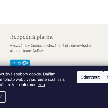
O
v
l
á
Bezpečná platba
d
a
Využíváme v Čechách nejrozšířenější a důvěryhodné
c
platební brány GoPay.
í
p
r
používá soubory cookie. Dalším
v
Odmítnout
m tohoto webu vyjadřujete souhlas s
k
íváním. Více informací
zde
.
y
.
v
í
ý
p