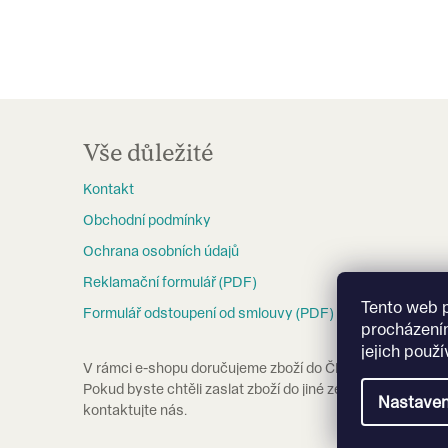
Z
á
Vše důležité
p
Kontakt
a
Obchodní podmínky
t
Ochrana osobních údajů
í
Reklamační formulář (PDF)
Tento web 
Formulář odstoupení od smlouvy (PDF)
procházení
jejich použ
V rámci e-shopu doručujeme zboží do ČR a na Slovensko
Pokud byste chtěli zaslat zboží do jiné země, prosím
Nastaven
kontaktujte nás.