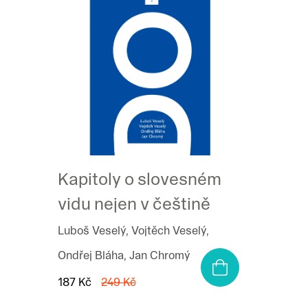
p
i
s
p
r
o
d
u
Kapitoly o slovesném
k
t
vidu nejen v češtině
ů
Luboš Veselý, Vojtěch Veselý,
Ondřej Bláha, Jan Chromý
187 Kč
249 Kč