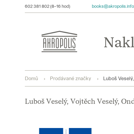
Přejít
602 381 802
books@akropolis.info
na
obsah
Domů
Prodávané značky
Luboš Veselý,
Luboš Veselý, Vojtěch Veselý, On
V
ý