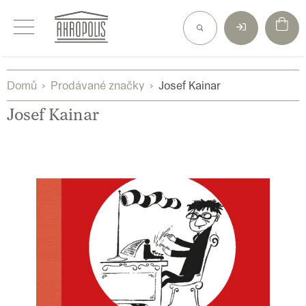
Přejít
na
obsah
Domů
Prodávané značky
Josef Kainar
Josef Kainar
V
ý
p
i
s
p
r