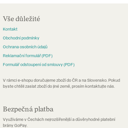
á
Z
d
á
Vše důležité
a
p
c
Kontakt
a
í
Obchodní podmínky
t
p
Ochrana osobních údajů
í
r
Reklamační formulář (PDF)
v
Formulář odstoupení od smlouvy (PDF)
k
y
V rámci e-shopu doručujeme zboží do ČR a na Slovensko. Pokud
v
byste chtěli zaslat zboží do jiné země, prosím kontaktujte nás.
ý
p
i
Bezpečná platba
s
Využíváme v Čechách nejrozšířenější a důvěryhodné platební
u
brány GoPay.