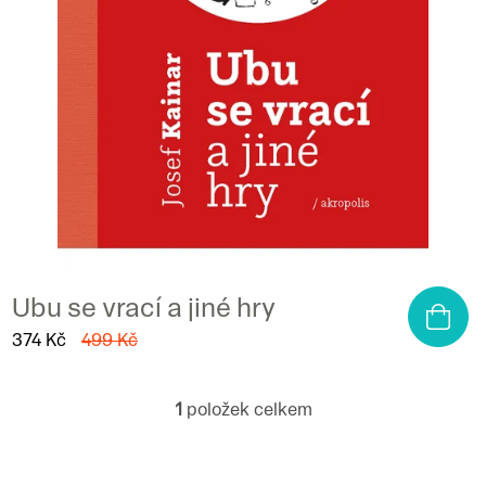
o
d
u
k
t
ů
Ubu se vrací a jiné hry
374 Kč
499 Kč
1
položek celkem
O
v
l