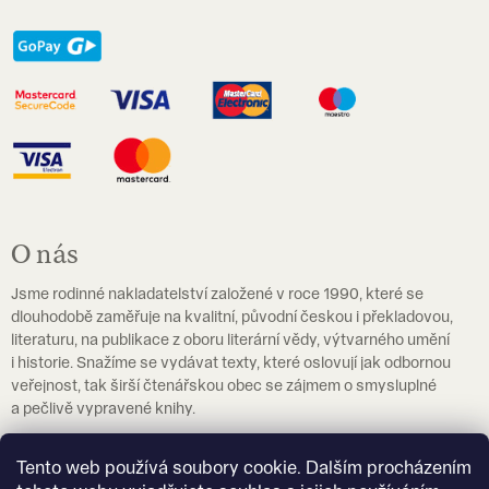
O nás
Jsme rodinné nakladatelství založené v roce 1990, které se
dlouhodobě zaměřuje na kvalitní, původní českou i překladovou,
literaturu, na publikace z oboru literární vědy, výtvarného umění
i historie. Snažíme se vydávat texty, které oslovují jak odbornou
veřejnost, tak širší čtenářskou obec se zájmem o smysluplné
a pečlivě vypravené knihy.
Pokud hledáte učebnice češtiny jako cizího jazyka, navštivte
Tento web používá soubory cookie. Dalším procházením
prosím
eshop.czechstepbystep.cz
.