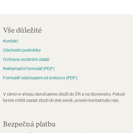
v
l
á
Z
d
á
Vše důležité
a
p
c
Kontakt
a
í
Obchodní podmínky
t
p
Ochrana osobních údajů
í
r
Reklamační formulář (PDF)
v
Formulář odstoupení od smlouvy (PDF)
k
y
V rámci e-shopu doručujeme zboží do ČR a na Slovensko. Pokud
v
byste chtěli zaslat zboží do jiné země, prosím kontaktujte nás.
ý
p
i
Bezpečná platba
s