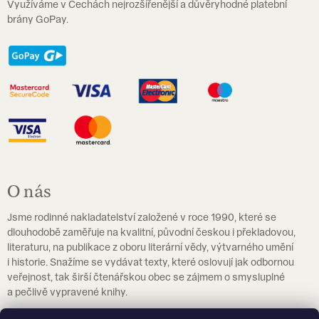
Využíváme v Čechách nejrozšířenější a důvěryhodné platební
u
brány GoPay.
O nás
Jsme rodinné nakladatelství založené v roce 1990, které se
dlouhodobě zaměřuje na kvalitní, původní českou i překladovou,
literaturu, na publikace z oboru literární vědy, výtvarného umění
i historie. Snažíme se vydávat texty, které oslovují jak odbornou
veřejnost, tak širší čtenářskou obec se zájmem o smysluplné
a pečlivě vypravené knihy.