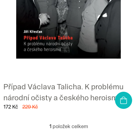
o
d
u
k
t
ů
Případ Václava Talicha. K problému
národní očisty a českého heroismu
172 Kč
229 Kč
1
položek celkem
O