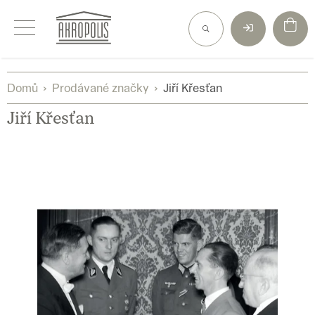
Přejít
na
obsah
Domů
Prodávané značky
Jiří Křesťan
Jiří Křesťan
V
ý
p
i
s
p
r