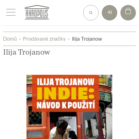
Přejít
na
obsah
Domů
Prodávané značky
Ilija Trojanow
Ilija Trojanow
V
ý
p
i
s
p
r