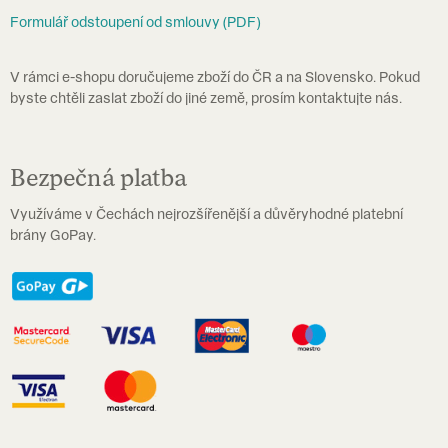
v
Formulář odstoupení od smlouvy (PDF)
k
y
V rámci e-shopu doručujeme zboží do ČR a na Slovensko. Pokud
v
byste chtěli zaslat zboží do jiné země, prosím kontaktujte nás.
ý
p
i
Bezpečná platba
s
Využíváme v Čechách nejrozšířenější a důvěryhodné platební
u
brány GoPay.