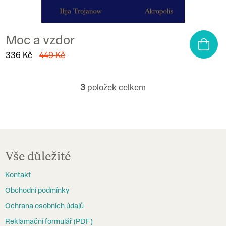
Moc a vzdor
336 Kč
449 Kč
3
položek celkem
O
v
l
á
Z
d
á
Vše důležité
a
p
c
Kontakt
a
í
Obchodní podmínky
t
p
Ochrana osobních údajů
í
r
Reklamační formulář (PDF)