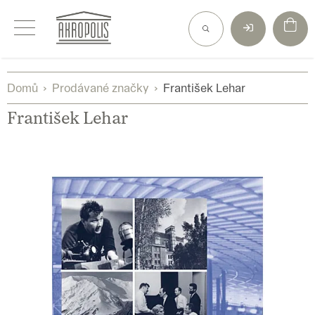
Přejít
na
obsah
Domů
Prodávané značky
František Lehar
František Lehar
V
ý
p
i
s
p
r