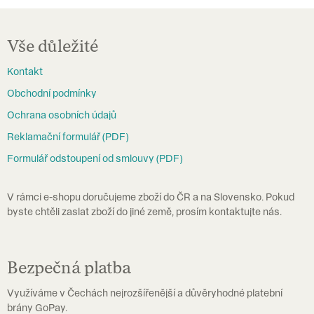
á
Z
d
á
Vše důležité
a
p
c
Kontakt
a
í
Obchodní podmínky
t
p
Ochrana osobních údajů
í
r
Reklamační formulář (PDF)
v
Formulář odstoupení od smlouvy (PDF)
k
y
V rámci e-shopu doručujeme zboží do ČR a na Slovensko. Pokud
v
byste chtěli zaslat zboží do jiné země, prosím kontaktujte nás.
ý
p
i
Bezpečná platba
s
Využíváme v Čechách nejrozšířenější a důvěryhodné platební
u
brány GoPay.