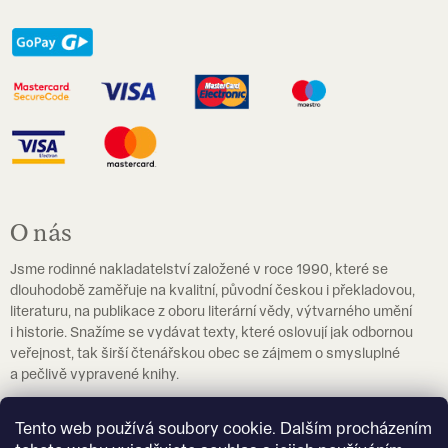
O nás
Jsme rodinné nakladatelství založené v roce 1990, které se
dlouhodobě zaměřuje na kvalitní, původní českou i překladovou,
literaturu, na publikace z oboru literární vědy, výtvarného umění
i historie. Snažíme se vydávat texty, které oslovují jak odbornou
veřejnost, tak širší čtenářskou obec se zájmem o smysluplné
a pečlivě vypravené knihy.
Pokud hledáte učebnice češtiny jako cizího jazyka, navštivte
Tento web používá soubory cookie. Dalším procházením
prosím
eshop.czechstepbystep.cz
.