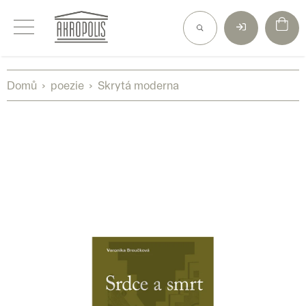
Přejít
na
obsah
Domů
poezie
Skrytá moderna