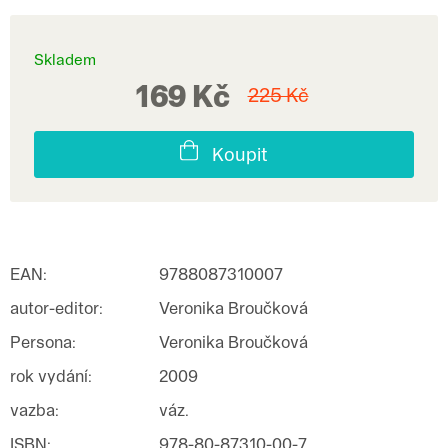
Skladem
169 Kč
225 Kč
Koupit
EAN
:
9788087310007
autor-editor
:
Veronika Broučková
Persona
:
Veronika Broučková
rok vydání
:
2009
vazba
:
váz.
ISBN
:
978-80-87310-00-7