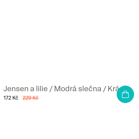
Jensen a lilie / Modrá slečna / Kráska
172 Kč
229 Kč