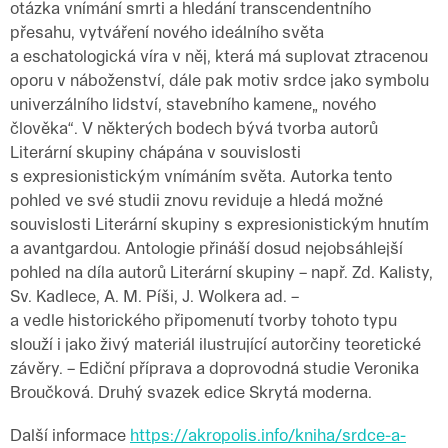
otázka vnímání smrti a hledání transcendentního
přesahu, vytváření nového ideálního světa
a eschatologická víra v něj, která má suplovat ztracenou
oporu v náboženství, dále pak motiv srdce jako symbolu
univerzálního lidství, stavebního kamene„ nového
člověka“. V některých bodech bývá tvorba autorů
Literární skupiny chápána v souvislosti
s expresionistickým vnímáním světa. Autorka tento
pohled ve své studii znovu reviduje a hledá možné
souvislosti Literární skupiny s expresionistickým hnutím
a avantgardou. Antologie přináší dosud nejobsáhlejší
pohled na díla autorů Literární skupiny – např. Zd. Kalisty,
Sv. Kadlece, A. M. Píši, J. Wolkera ad. –
a vedle historického připomenutí tvorby tohoto typu
slouží i jako živý materiál ilustrující autorčiny teoretické
závěry. – Ediční příprava a doprovodná studie Veronika
Broučková. Druhý svazek edice Skrytá moderna.
Další informace
https://akropolis.info/kniha/srdce-a-