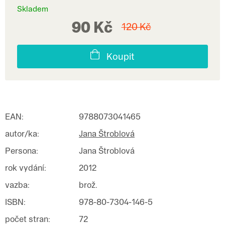
Skladem
90 Kč
120 Kč
Koupit
EAN
:
9788073041465
autor/ka
:
Jana Štroblová
Persona
:
Jana Štroblová
rok vydání
:
2012
vazba
:
brož.
ISBN
:
978-80-7304-146-5
počet stran
:
72