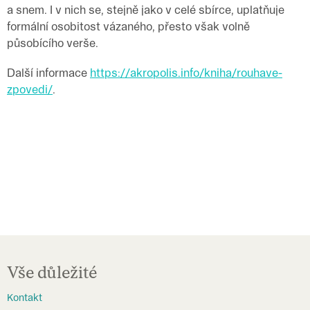
a snem. I v nich se, stejně jako v celé sbírce, uplatňuje
formální osobitost vázaného, přesto však volně
působícího verše.
Další informace
https://akropolis.info/kniha/rouhave-
zpovedi/
.
Z
á
Vše důležité
p
Kontakt
a