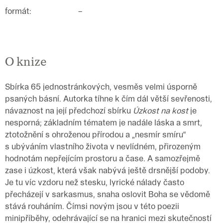
formát
:
–
O knize
Sbírka 65 jednostránkových, vesměs velmi úsporně
psaných básní. Autorka tíhne k čím dál větší sevřenosti,
návaznost na její předchozí sbírku
Úzkost na kost
je
nesporná; základním tématem je nadále láska a smrt,
ztotožnění s ohroženou přírodou a „nesmír smíru“
s ubýváním vlastního života v nevlídném, přirozeným
hodnotám nepřejícím prostoru a čase. A samozřejmě
zase i úzkost, která však nabývá ještě drsnější podoby.
Je tu víc vzdoru než stesku, lyrické nálady často
přecházejí v sarkasmus, snaha oslovit Boha se vědomě
stává rouháním. Čímsi novým jsou v této poezii
minipříběhy, odehrávající se na hranici mezi skutečností