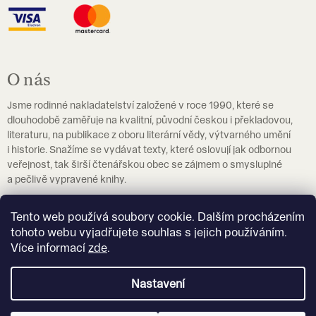
O nás
Jsme rodinné nakladatelství založené v roce 1990, které se
dlouhodobě zaměřuje na kvalitní, původní českou i překladovou,
literaturu, na publikace z oboru literární vědy, výtvarného umění
i historie. Snažíme se vydávat texty, které oslovují jak odbornou
veřejnost, tak širší čtenářskou obec se zájmem o smysluplné
a pečlivě vypravené knihy.
Pokud hledáte učebnice češtiny jako cizího jazyka, navštivte
Tento web používá soubory cookie. Dalším procházením
prosím
eshop.czechstepbystep.cz
.
tohoto webu vyjadřujete souhlas s jejich používáním.
Více informací
zde
.
Více o nakladatelství Akropolis
Nastavení
Vytvořil Shoptet