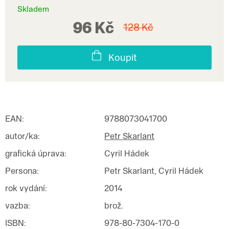
Skladem
96 Kč
128 Kč
Koupit
EAN
:
9788073041700
autor/ka
:
Petr Skarlant
grafická úprava
:
Cyril Hádek
Persona
:
Petr Skarlant, Cyril Hádek
rok vydání
:
2014
vazba
:
brož.
ISBN
:
978-80-7304-170-0