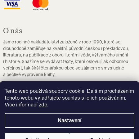
O nás
Jsme rodinné nakladatelství založené v roce 1990, které se
dlouhodobě zaměřuje na kvalitní, původní českou i překladovou,
literaturu, na publikace z oboru literární vědy, výtvarného umění
i historie. Snažíme se vydávat texty, které oslovují jak odbornou
veřejnost, tak širší čtenářskou obec se zájmem o smysluplné
a pečlivě vypravené knihy.
Pokud hledáte učebnice češtiny jako cizího jazyka, navštivte
Tento web používá soubory cookie. Dalším procházením
prosím
eshop.czechstepbystep.cz
.
tohoto webu vyjadřujete souhlas s jejich používáním.
Více informací
zde
.
Více o nakladatelství Akropolis
Nastavení
Vytvořil Shoptet