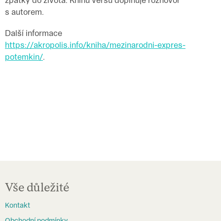
s autorem.
Další informace
https://akropolis.info/kniha/mezinarodni-expres-
potemkin/
.
Z
á
Vše důležité
p
Kontakt
a
Obchodní podmínky