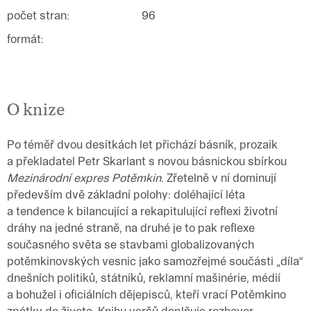
počet stran
:
96
formát
:
O knize
Po téměř dvou desítkách let přichází básník, prozaik
a překladatel Petr Skarlant s novou básnickou sbírkou
Mezinárodní expres Potěmkin
. Zřetelně v ní dominují
především dvě základní polohy: doléhající léta
a tendence k bilancující a rekapitulující reflexi životní
dráhy na jedné straně, na druhé je to pak reflexe
současného světa se stavbami globalizovaných
potěmkinovských vesnic jako samozřejmé součásti „díla“
dnešních politiků, státníků, reklamní mašinérie, médií
a bohužel i oficiálních dějepisců, kteří vrací Potěmkino
zpátky do života. Knihu veršů doplňuje rozhovor