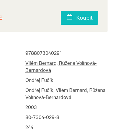
č
Koupit
9788073040291
Vilém Bernard, Růžena Volínová-
Bernardová
Ondřej Fučík
Ondřej Fučík, Vilém Bernard, Růžena
Volínová-Bernardová
2003
80-7304-029-8
244