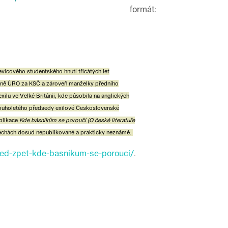
formát
:
vicového studentského hnutí třicátých let
yně ÚRO za KSČ a zároveň manželky předního
xilu ve Velké Británii, kde působila na anglických
louholetého předsedy exilové Československé
blikace
Kde básníkům se poroučí (O české literatuře
echách dosud nepublikované a prakticky neznámé.
hled-zpet-kde-basnikum-se-porouci/
.