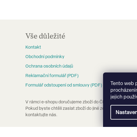
Z
á
Vše důležité
p
Kontakt
a
Obchodní podmínky
t
Ochrana osobních údajů
í
Reklamační formulář (PDF)
Tento web 
Formulář odstoupení od smlouvy (PDF)
procházení
jejich použ
V rámci e-shopu doručujeme zboží do ČR a na Slovensko
Pokud byste chtěli zaslat zboží do jiné země, prosím
Nastaven
kontaktujte nás.