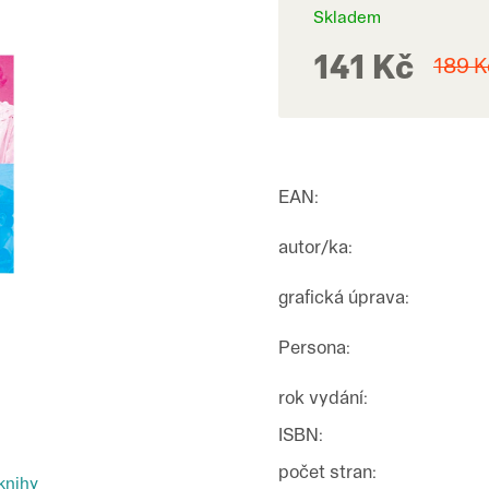
Skladem
141 Kč
189 K
EAN
:
autor/ka
:
grafická úprava
:
Persona
:
rok vydání
:
ISBN
:
počet stran
:
knihy