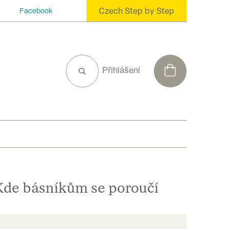
Czech Step by Step
Facebook
NÁKUPNÍ
Přihlášení
KOŠÍK
Kde básníkům se poroučí