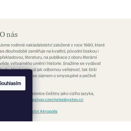
O nás
Jsme rodinné nakladatelství založené v roce 1990, které
se dlouhodobě zaměřuje na kvalitní, původní českou i
překladovou, literaturu, na publikace z oboru literární
vědy, výtvarného umění i historie. Snažíme se vydávat
texty, které oslovují jak odbornou veřejnost, tak širší
čtenářskou obec se zájmem o smysluplné a pečlivě
vypravené knihy.
Souhlasím
Pokud hledáte učebnice češtiny jako cizího jazyka,
navštivte prosím
eshop.czechstepbystep.cz
.
Více o nakladatelství Akropolis