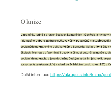
O knize
Vzpomínky jedné z prvních českých komerčních inženýrek, aktivistky le
i domácího odboje za druhé světové války, poválečné místopředsedk
sociálnědemokratického politika Viléma Bernarda. Od jara 1948 žije v e
školách. Memoáry připomínají i osudy a činnost autorčina manžela, d
sociální demokracie, a jsou doplněny českým vydáním jeho exilové pu
za komunistické nadvlády)
, vydané ve švédském Lundu roku 1957, v Č
Další informace
https://akropolis.info/kniha/po