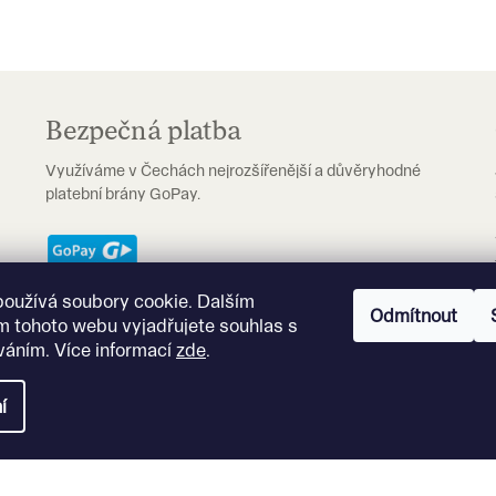
Bezpečná platba
Využíváme v Čechách nejrozšířenější a důvěryhodné
platební brány GoPay.
používá soubory cookie. Dalším
Odmítnout
m tohoto webu vyjadřujete souhlas s
íváním. Více informací
zde
.
.
í