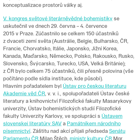
konceptualizace prostorů války aj.
V. kongres světové literárněvědné bohemistiky
se
uskutečnil ve dnech 29. června – 4. července
2015 v Praze. Zúčastnilo se celkem 150 účastníků
z dvaceti zemí světa (Austrálie, Belgie, Bulharsko, ČR,
Francie, Chorvatsko, Itálie, Japonsko, Jižní Korea,
Kanada, Maďarsko, Německo, Polsko, Rakousko, Rusko,
Slovensko, Švýcarsko, Turecko, USA, Velká Británie);
z ČR bylo celkem 75 účastníků, čili přesně polovina (vše
počítáno podle sídla instituce, kde působí).
Hlavním pořadatelem byl
Ústav pro českou literaturu
Akademie věd ČR
, v. v. i., spolupořadateli Ústav české
literatury a knihovnictví Filozofické fakulty Masarykovy
univerzity, Ústav bohemistických studií Filozofické
fakulty Univerzity Karlovy, ve spolupráci s
Ústavem
slovenskej literatúry SAV
a
Památníkem národního
písemnictví
. Záštitu nad akcí přijali předseda
Senátu
Parlamentu ČR
Milan Štěch,
ministr kultury ČR
Mgr.