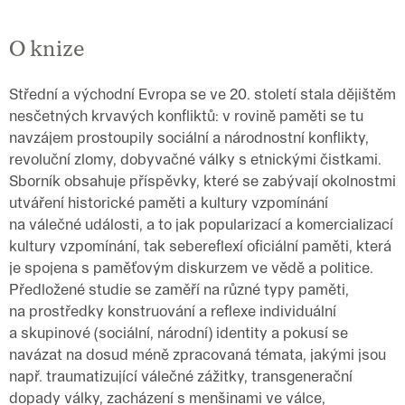
O knize
Střední a východní Evropa se ve 20. století stala dějištěm
nesčetných krvavých konfliktů: v rovině paměti se tu
navzájem prostoupily sociální a národnostní konflikty,
revoluční zlomy, dobyvačné války s etnickými čistkami.
Sborník obsahuje příspěvky, které se zabývají okolnostmi
utváření historické paměti a kultury vzpomínání
na válečné události, a to jak popularizací a komercializací
kultury vzpomínání, tak sebereflexí oficiální paměti, která
je spojena s paměťovým diskurzem ve vědě a politice.
Předložené studie se zaměří na různé typy paměti,
na prostředky konstruování a reflexe individuální
a skupinové (sociální, národní) identity a pokusí se
navázat na dosud méně zpracovaná témata, jakými jsou
např. traumatizující válečné zážitky, transgenerační
dopady války, zacházení s menšinami ve válce,