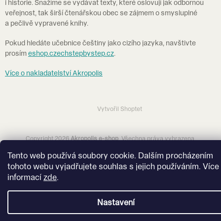
i historie. Snažíme se vydávat texty, které oslovují jak odbornou
veřejnost, tak širší čtenářskou obec se zájmem o smysluplné
a pečlivě vypravené knihy.
Pokud hledáte učebnice češtiny jako cizího jazyka, navštivte
prosím
eshop.czechstepbystep.cz
.
Více o nakladatelství Akropolis
Vytvořil Shoptet
Copyright 2026
Akropolis e-shop
. Všechna práva vyhrazena.
Tento web používá soubory cookie. Dalším procházením
tohoto webu vyjadřujete souhlas s jejich používáním. Více
informací
zde
.
Nastavení