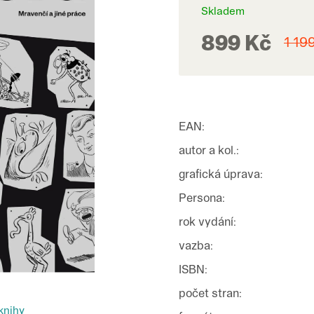
Skladem
899 Kč
1 19
EAN
:
autor a kol.
:
grafická úprava
:
Persona
:
rok vydání
:
vazba
:
ISBN
:
počet stran
:
knihy