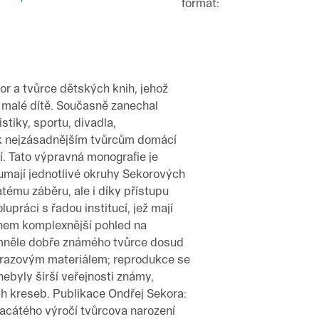
formát
:
or a tvůrce dětských knih, jehož
 malé dítě. Současně zanechal
tiky, sportu, divadla,
 k nejzásadnějším tvůrcům domácí
í. Tato výpravná monografie je
oumají jednotlivé okruhy Sekorových
atému záběru, ale i díky přístupu
práci s řadou institucí, jež mají
ohem komplexnější pohled na
domněle dobře známého tvůrce dosud
brazovým materiálem; reprodukce se
nebyly širší veřejnosti známy,
ch kreseb. Publikace Ondřej Sekora:
dvacátého výročí tvůrcova narození