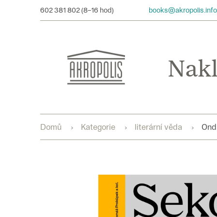
Přejít
602 381 802
books@akropolis.info
na
obsah
Domů
Kategorie
literární věda
Ond