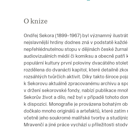
O knize
Ondřej Sekora (1899–1967) byl významný ilustrát
nejslavnější hrdiny dodnes zná v podstatě každé
nepřehlédnutelnou stopu v dějinách české žurnalis
audiovizuálních médií či komiksu a obecně patří
populární kultury první poloviny dvacátého stolet
rozdělena do dvanácti kapitol, které detailně zk
rozsáhlých tvůrčích aktivit. Díky takto široce poj
k Sekorovu aktuálně zpracovanému archivu a spolu
v držení sekorovské fondy, nabízí publikace mn
Sekorův život a dílo, než byl v případě tohoto 
k dispozici. Monografie je provázena bohatým o
dočkalo mnoho originálů a artefaktů, které zatím 
včetně jeho soukromé malířské tvorby a studijní
Mravenčí a jiné práce vychází u příležitosti sto