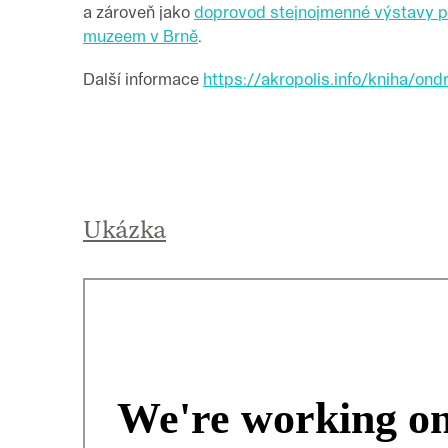
a zároveň jako
doprovod stejnojmenné výstavy
muzeem v Brně
.
Další informace
https://akropolis.info/kniha/ond
Ukázka