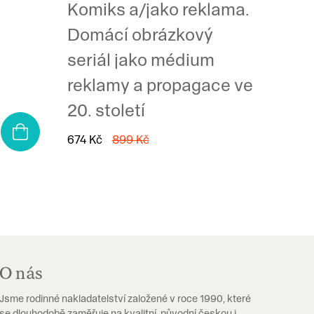
Komiks a/jako reklama.
Domácí obrázkový
seriál jako médium
reklamy a propagace ve
20. století
674 Kč
899 Kč
O nás
Jsme rodinné nakladatelství založené v roce 1990, které
se dlouhodobě zaměřuje na kvalitní, původní českou i