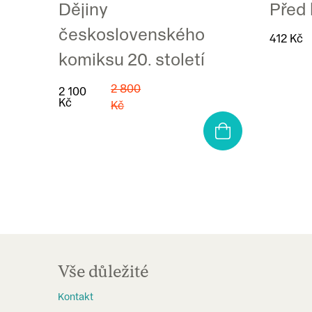
A
Dějiny
Před
R
československého
M
412 Kč
A
komiksu 20. století
2 800
2 100
Kč
Kč
Z
á
Vše důležité
p
Kontakt
a