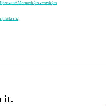
 připravené Moravským zemským
rej-sekora/
.