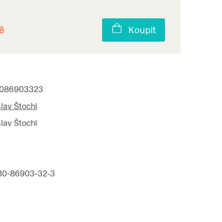
č
Koupit
086903323
lav Štochl
lav Štochl
80-86903-32-3