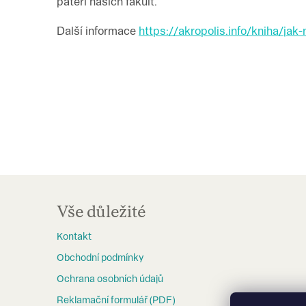
páteří našich fakult.
Další informace
https://akropolis.info/kniha/jak
Z
á
Vše důležité
p
Kontakt
a
Obchodní podmínky
t
Ochrana osobních údajů
í
Reklamační formulář (PDF)