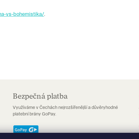
-na-vs-bohemistika/
.
Bezpečná platba
Využíváme v Čechách nejrozšířenější a důvěryhodné
platební brány GoPay.