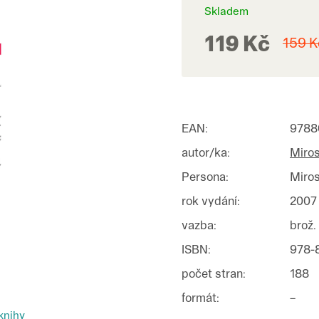
Skladem
119 Kč
159 K
EAN
:
9788
autor/ka
:
Miros
Persona
:
Miros
rok vydání
:
2007
vazba
:
brož.
ISBN
:
978-
počet stran
:
188
formát
:
–
knihy