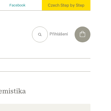
Czech Step by Step
Facebook
NÁKUPNÍ
Přihlášení
KOŠÍK
emistika