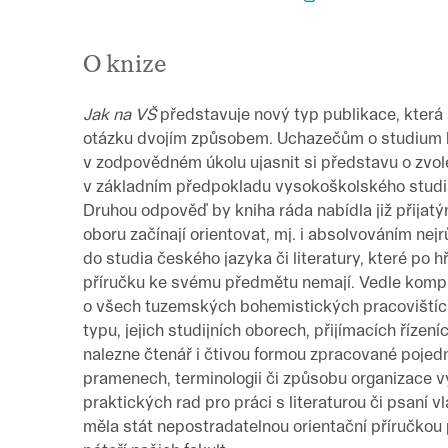
O knize
Jak na VŠ
představuje nový typ publikace, která s
otázku dvojím způsobem. Uchazečům o studium 
v zodpovědném úkolu ujasnit si představu o zvo
v základním předpokladu vysokoškolského studia 
Druhou odpověď by kniha ráda nabídla již přijat
oboru začínají orientovat, mj. i absolvováním ne
do studia českého jazyka či literatury, které po
příručku ke svému předmětu nemají. Vedle kompl
o všech tuzemských bohemistických pracovištích
typu, jejich studijních oborech, přijímacích říze
nalezne čtenář i čtivou formou zpracované pojed
pramenech, terminologii či způsobu organizace 
praktických rad pro práci s literaturou či psaní v
měla stát nepostradatelnou orientační příručkou p