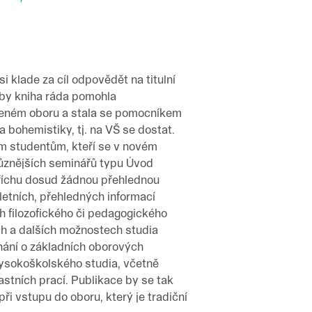
i klade za cíl odpovědět na titulní
by kniha ráda pomohla
leném oboru a stala se pomocníkem
bohemistiky, tj. na VŠ se dostat.
ým studentům, kteří se v novém
jrůznějších seminářů typu Úvod
 hříchu dosud žádnou přehlednou
etních, přehledných informací
 filozofického či pedagogického
ních a dalších možnostech studia
nání o základních oborových
vysokoškolského studia, včetně
lastních prací. Publikace by se tak
ři vstupu do oboru, který je tradiční