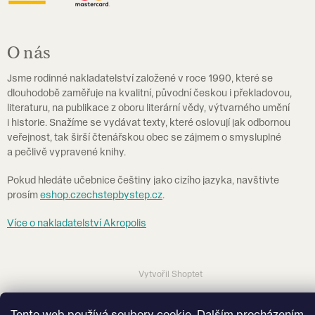
O nás
Jsme rodinné nakladatelství založené v roce 1990, které se
dlouhodobě zaměřuje na kvalitní, původní českou i překladovou,
literaturu, na publikace z oboru literární vědy, výtvarného umění
i historie. Snažíme se vydávat texty, které oslovují jak odbornou
veřejnost, tak širší čtenářskou obec se zájmem o smysluplné
a pečlivě vypravené knihy.
Pokud hledáte učebnice češtiny jako cizího jazyka, navštivte
prosím
eshop.czechstepbystep.cz
.
Více o nakladatelství Akropolis
Vytvořil Shoptet
Tento web používá soubory cookie. Dalším procházením