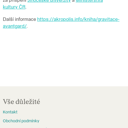
kultury ČR
.
Další informace
https://akropolis.info/kniha/gravitace-
avantgard/
.
Z
á
Vše důležité
p
Kontakt
a
Obchodní podmínky
t