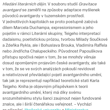
Hledání literárních dějin
. V souboru studií
Gravitace
avantgard
se zaměřil na způsoby adaptace myšlenek
původců avantgardy v tuzemském prostředí.
V jednotlivých kapitolách se proto postupně zabývá
dílem Marcela Duchampa, expresionismem a jeho
pojetím v rámci Literární skupiny, Teigeho interpretací
dadaismu, poetistickou prózou, tvorbou Milady Součkové
a Zdeňka Rykla, ale i Bohuslava Brouka, Vladimíra Raffela
nebo Jindřicha Chalupeckého. Původnost Papouškova
přístupu spočívá nejen v tom, že se mnohdy věnuje
dosud opomíjeným projevům české avantgardy, ale také
v tom, že se ve svých analýzách pokouší revidovat
a relativizovat převládající pojetí avantgardního umění,
tak jak je reprezentují například teoretické stati Karla
Teigeho. Kniha je objevným příspěvkem k teorii
avantgardního umění, který má díky svému
srozumitelnému stylu šanci zaujmout nejen fundované
znalce, ale i širší čtenářskou veřejnost. – Vychází
za přispění
Jihočeské univerzity
a
Ministerstva