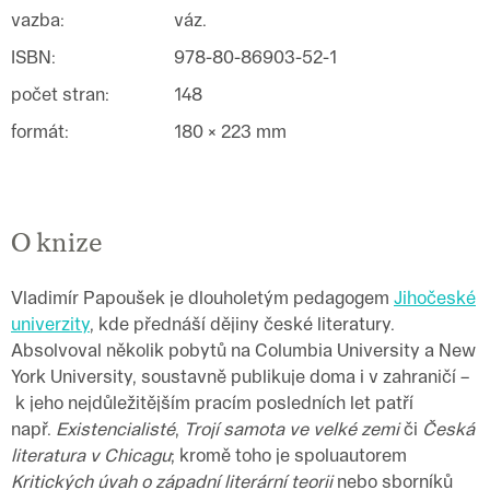
vazba
:
váz.
ISBN
:
978-80-86903-52-1
počet stran
:
148
formát
:
180 × 223 mm
O knize
Vladimír Papoušek je dlouholetým pedagogem
Jihočeské
univerzity
, kde přednáší dějiny české literatury.
Absolvoval několik pobytů na Columbia University a New
York University, soustavně publikuje doma i v zahraničí –
k jeho nejdůležitějším pracím posledních let patří
např.
Existencialisté
,
Trojí samota ve velké zemi
či
Česká
literatura v Chicagu
; kromě toho je spoluautorem
Kritických úvah o západní literární teorii
nebo sborníků