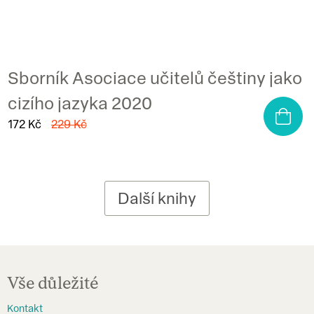
Sborník Asociace učitelů češtiny jako
cizího jazyka 2020
172 Kč
229 Kč
Další knihy
Z
á
Vše důležité
p
Kontakt