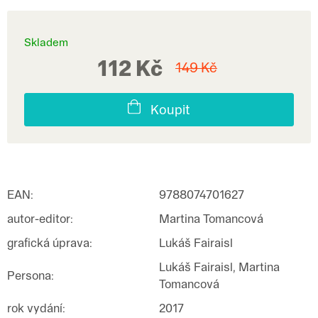
Skladem
112 Kč
149 Kč
Koupit
EAN
:
9788074701627
autor-editor
:
Martina Tomancová
grafická úprava
:
Lukáš Fairaisl
Lukáš Fairaisl, Martina
Persona
:
Tomancová
rok vydání
:
2017