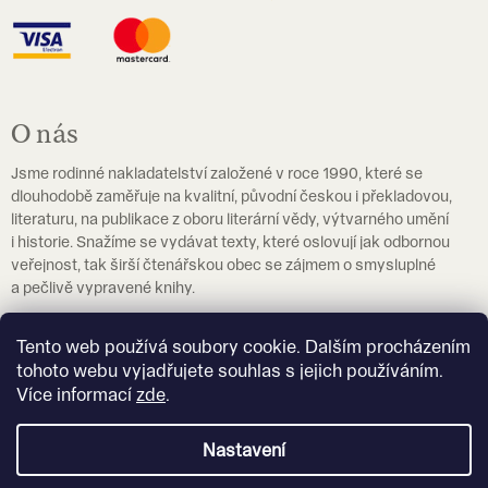
O nás
Jsme rodinné nakladatelství založené v roce 1990, které se
dlouhodobě zaměřuje na kvalitní, původní českou i překladovou,
literaturu, na publikace z oboru literární vědy, výtvarného umění
i historie. Snažíme se vydávat texty, které oslovují jak odbornou
veřejnost, tak širší čtenářskou obec se zájmem o smysluplné
a pečlivě vypravené knihy.
Pokud hledáte učebnice češtiny jako cizího jazyka, navštivte
Tento web používá soubory cookie. Dalším procházením
prosím
eshop.czechstepbystep.cz
.
tohoto webu vyjadřujete souhlas s jejich používáním.
Více informací
zde
.
Více o nakladatelství Akropolis
Nastavení
Vytvořil Shoptet