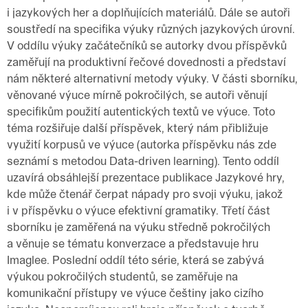
i jazykových her a doplňujících materiálů. Dále se autoři
soustředí na specifika výuky různých jazykových úrovní.
V oddílu výuky začátečníků se autorky dvou příspěvků
zaměřují na produktivní řečové dovednosti a představí
nám některé alternativní metody výuky. V části sborníku,
věnované výuce mírně pokročilých, se autoři věnují
specifikům použití autentických textů ve výuce. Toto
téma rozšiřuje další příspěvek, který nám přibližuje
využití korpusů ve výuce (autorka příspěvku nás zde
seznámí s metodou Data-driven learning). Tento oddíl
uzavírá obsáhlejší prezentace publikace Jazykové hry,
kde může čtenář čerpat nápady pro svoji výuku, jakož
i v příspěvku o výuce efektivní gramatiky. Třetí část
sborníku je zaměřená na výuku středně pokročilých
a věnuje se tématu konverzace a představuje hru
Imaglee. Poslední oddíl této série, která se zabývá
výukou pokročilých studentů, se zaměřuje na
komunikační přístupy ve výuce češtiny jako cizího