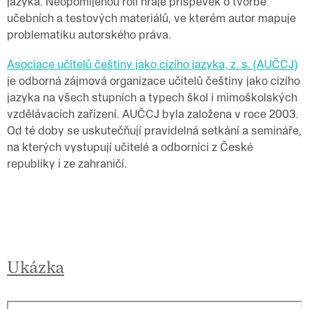
jazyka. Neopomíjenou roli hraje příspěvek o tvorbě
učebních a testových materiálů, ve kterém autor mapuje
problematiku autorského práva.
Asociace učitelů češtiny jako cizího jazyka, z. s. (AUČCJ)
je odborná zájmová organizace učitelů češtiny jako cizího
jazyka na všech stupních a typech škol i mimoškolských
vzdělávacích zařízení. AUČCJ byla založena v roce 2003.
Od té doby se uskutečňují pravidelná setkání a semináře,
na kterých vystupují učitelé a odborníci z České
republiky i ze zahraničí.
Ukázka