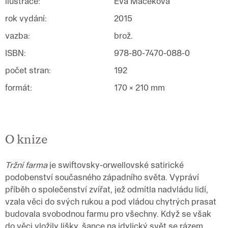
ilustrace
:
Eva Maceková
rok vydání
:
2015
vazba
:
brož.
ISBN
:
978-80-7470-088-0
počet stran
:
192
formát
:
170 × 210 mm
O knize
Tržní farma
je swiftovsky-orwellovské satirické
podobenství současného západního světa. Vypráví
příběh o společenství zvířat, jež odmítla nadvládu lidí,
vzala věci do svých rukou a pod vládou chytrých prasat
budovala svobodnou farmu pro všechny. Když se však
do věci vložily lišky, šance na idylický svět se rázem