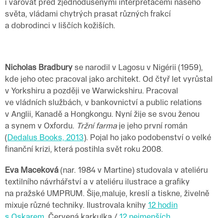
i varovat před zjednodušenými interpretacemi našeho
světa, vládami chytrých prasat různých frakcí
a dobrodinci v liščích kožiších.
Nicholas Bradbury
se narodil v Lagosu v Nigérii (1959),
kde jeho otec pracoval jako architekt. Od čtyř let vyrůstal
v Yorkshiru a později ve Warwickshiru. Pracoval
ve vládních službách, v bankovnictví a public relations
v Anglii, Kanadě a Hongkongu. Nyní žije se svou ženou
a synem v Oxfordu.
Tržní farma
je jeho první román
(
Dedalus Books, 2013
). Pojal ho jako podobenství o velké
finanční krizi, která postihla svět roku 2008.
Eva Maceková
(nar. 1984 v Martine) studovala v ateliéru
textilního návrhářství a v ateliéru ilustrace a grafiky
na pražské UMPRUM. Šije,maluje, kreslí a tiskne, živelně
mixuje různé techniky. Ilustrovala knihy
12 hodin
s Oskarem
, Červená karkulka /
12 nejmenších