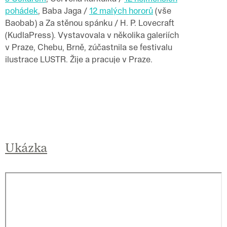
pohádek
, Baba Jaga /
12 malých hororů
(vše
Baobab) a Za stěnou spánku / H. P. Lovecraft
(KudlaPress). Vystavovala v několika galeriích
v Praze, Chebu, Brně, zúčastnila se festivalu
ilustrace LUSTR. Žije a pracuje v Praze.
Ukázka