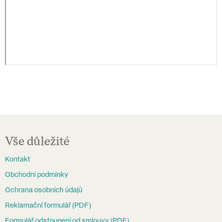
Z
á
Vše důležité
p
Kontakt
a
Obchodní podmínky
t
Ochrana osobních údajů
í
Reklamační formulář (PDF)
Formulář odstoupení od smlouvy (PDF)