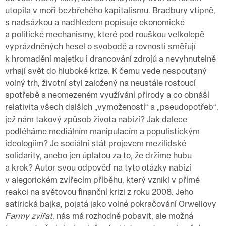
utopila v moři bezbřehého kapitalismu. Bradbury vtipně,
s nadsázkou a nadhledem popisuje ekonomické
a politické mechanismy, které pod rouškou velkolepě
vyprázdněných hesel o svobodě a rovnosti směřují
k hromadění majetku i drancování zdrojů a nevyhnutelně
vrhají svět do hluboké krize. K čemu vede nespoutaný
volný trh, životní styl založený na neustále rostoucí
spotřebě a neomezeném využívání přírody a co obnáší
relativita všech dalších „vymožeností“ a „pseudopotřeb“,
jež nám takový způsob života nabízí? Jak dalece
podléháme mediálním manipulacím a populistickým
ideologiím? Je sociální stát projevem mezilidské
solidarity, anebo jen úplatou za to, že držíme hubu
a krok? Autor svou odpověď na tyto otázky nabízí
v alegorickém zvířecím příběhu, který vznikl v přímé
reakci na světovou finanční krizi z roku 2008. Jeho
satirická bajka, pojatá jako volné pokračování Orwellovy
Farmy zvířat
, nás má rozhodně pobavit, ale možná