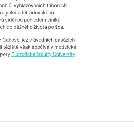
tech či vyhlazovacích táborech
tragický úděl židovského
orů viděnou pohledem viníků,
ch do běžného života po šoa.
y Cahové, jež v úvodních pasážích
jí těžiště však spočívá v motivické
dpory
Filozofické fakulty Univerzity