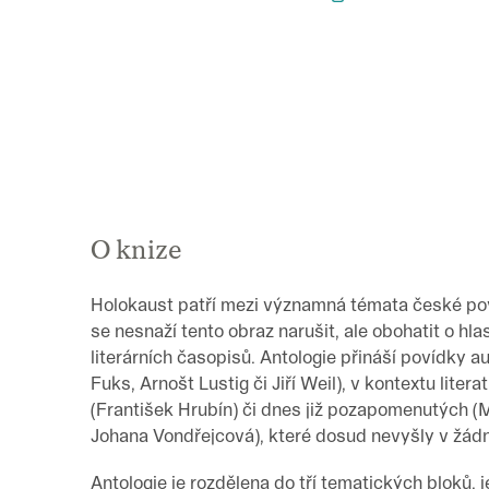
O knize
Holokaust patří mezi významná témata české po
se nesnaží tento obraz narušit, ale obohatit o hla
literárních časopisů. Antologie přináší povídky 
Fuks, Arnošt Lustig či Jiří Weil), v kontextu lite
(František Hrubín) či dnes již pozapomenutých (
Johana Vondřejcová), které dosud nevyšly v žádn
Antologie je rozdělena do tří tematických bloků, 