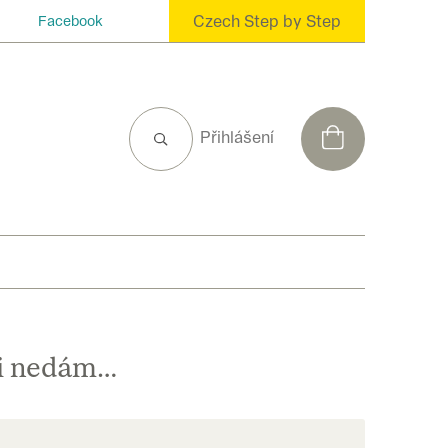
Czech Step by Step
Facebook
NÁKUPNÍ
Přihlášení
KOŠÍK
i nedám…