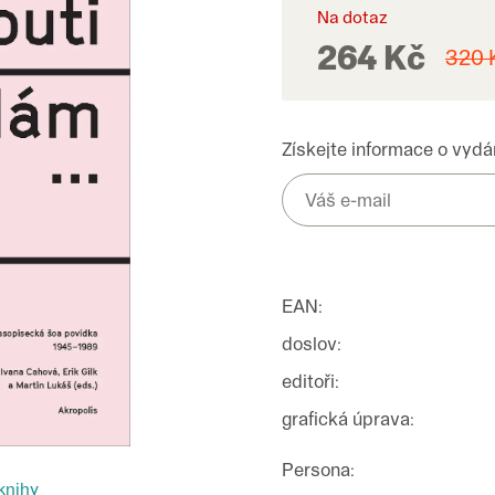
Na dotaz
264 Kč
320 
Získejte informace o vydán
EAN
:
doslov
:
editoři
:
grafická úprava
:
Persona
:
knihy