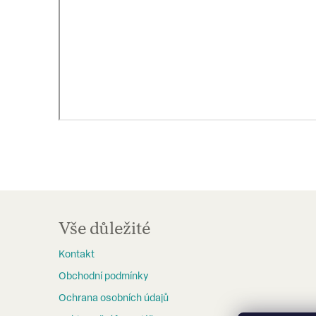
Z
á
Vše důležité
p
Kontakt
a
Obchodní podmínky
t
Ochrana osobních údajů
í