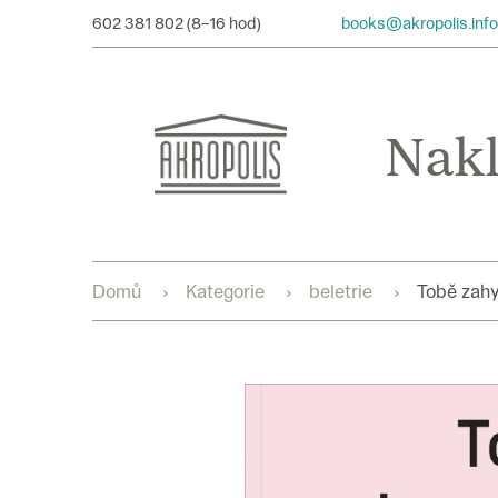
Přejít
602 381 802
books@akropolis.info
na
obsah
Domů
Kategorie
beletrie
Tobě zah