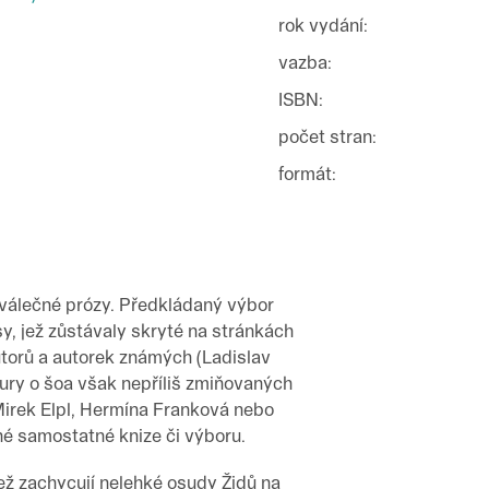
rok vydání
:
vazba
:
ISBN
:
počet stran
:
formát
:
válečné prózy. Předkládaný výbor
sy, jež zůstávaly skryté na stránkách
autorů a autorek známých (Ladislav
ratury o šoa však nepříliš zmiňovaných
Mirek Elpl, Hermína Franková nebo
é samostatné knize či výboru.
jež zachycují nelehké osudy Židů na