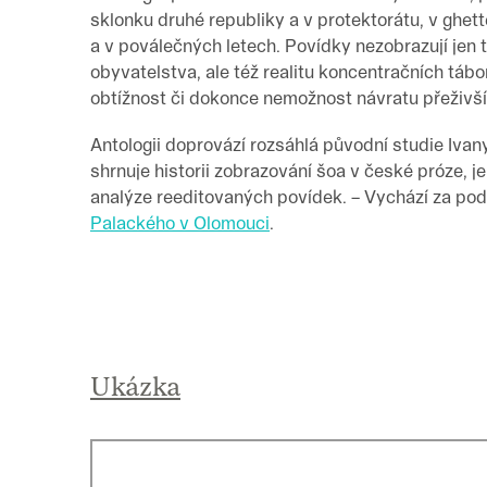
sklonku druhé republiky a v protektorátu, v ghet
a v poválečných letech. Povídky nezobrazují jen 
obyvatelstva, ale též realitu koncentračních táb
obtížnost či dokonce nemožnost návratu přeživší
Antologii doprovází rozsáhlá původní studie Ivan
shrnuje historii zobrazování šoa v české próze, je
analýze reeditovaných povídek. – Vychází za po
Palackého v Olomouci
.
Ukázka