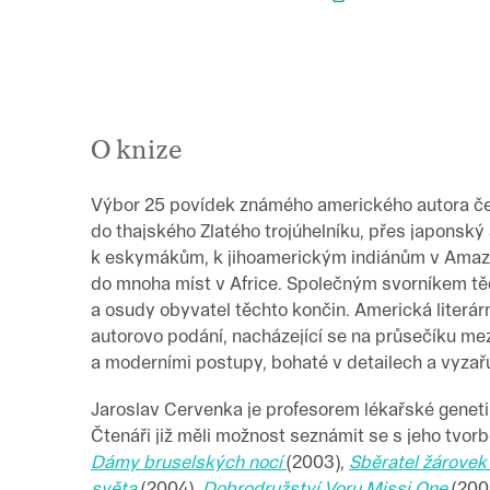
O knize
Výbor 25 povídek známého amerického autora č
do thajského Zlatého trojúhelníku, přes japonský
k eskymákům, k jihoamerickým indiánům v Amazoni
do mnoha míst v Africe. Společným svorníkem tě
a osudy obyvatel těchto končin. Americká literárn
autorovo podání, nacházející se na průsečíku me
a moderními postupy, bohaté v detailech a vyz
Jaroslav Cervenka je profesorem lékařské geneti
Čtenáři již měli možnost seznámit se s jeho tvor
Dámy bruselských nocí
(2003),
Sběratel žárovek 
světa
(2004),
Dobrodružství Voru Missi One
(200