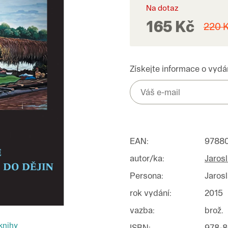
Na dotaz
165 Kč
220 
Získejte informace o vydán
EAN
:
9788
autor/ka
:
Jaros
Persona
:
Jaros
rok vydání
:
2015
vazba
:
brož.
knihy
ISBN
:
978-8