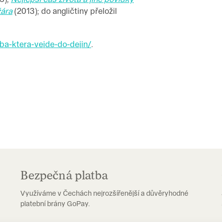
žára
(2013); do angličtiny přeložil
vba-ktera-vejde-do-dejin/
.
Bezpečná platba
Využíváme v Čechách nejrozšířenější a důvěryhodné
platební brány GoPay.