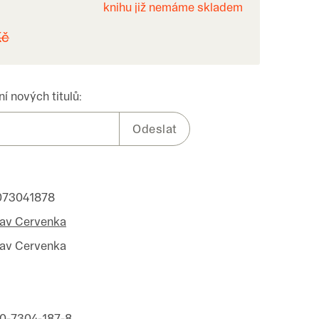
knihu již nemáme skladem
Kč
í nových titulů:
073041878
lav Cervenka
lav Cervenka
0-7304-187-8