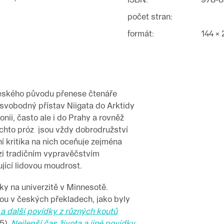
počet stran
:
formát
:
144 ×
eského původu přenese čtenáře
 svobodný přístav Niigata do Arktidy
i, často ale i do Prahy a rovněž
chto próz jsou vždy dobrodružství
í kritika na nich oceňuje zejména
zi tradičním vypravěčstvím
ařující lidovou moudrost.
ky na univerzitě v Minnesotě.
bou v českých překladech, jako byly
a další povídky z různých koutů
5),
Nejlepší čas života a jiné povídky