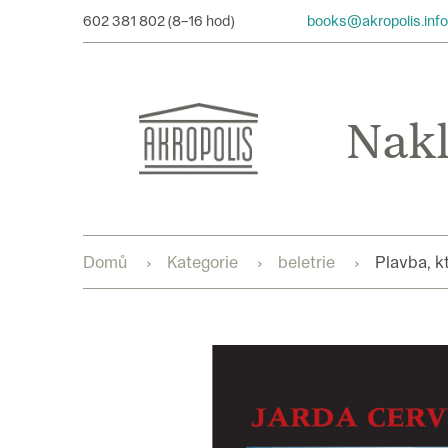
Přejít
602 381 802
books@akropolis.info
na
obsah
Domů
Kategorie
beletrie
Plavba, k