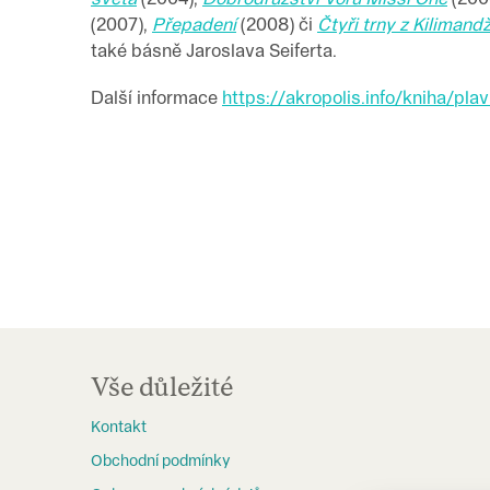
(2007),
Přepadení
(2008) či
Čtyři trny z Kilimand
také básně Jaroslava Seiferta.
Další informace
https://akropolis.info/kniha/pla
Z
á
Vše důležité
p
Kontakt
a
Obchodní podmínky
t