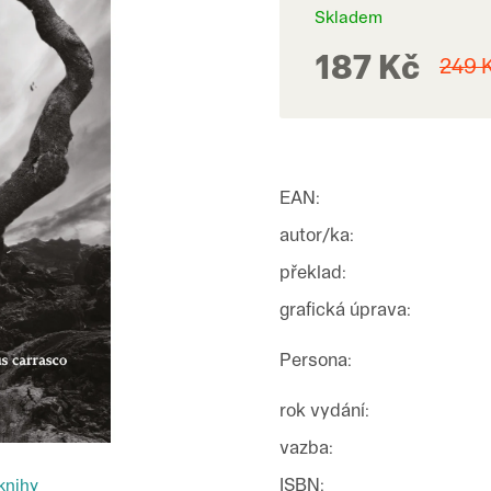
Skladem
187 Kč
249 
EAN
:
autor/ka
:
překlad
:
grafická úprava
:
Persona
:
rok vydání
:
vazba
:
ISBN
:
knihy