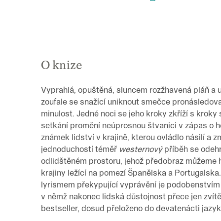
O knize
Vyprahlá, opuštěná, sluncem rozžhavená pláň a 
zoufale se snažící uniknout smečce pronásledova
minulost. Jedné noci se jeho kroky zkříží s krok
setkání promění neúprosnou štvanici v zápas o h
známek lidství v krajině, kterou ovládlo násilí a 
jednoduchostí téměř
westernový
příběh se odehr
odlidštěném prostoru, jehož předobraz můžeme h
krajiny ležící na pomezí Španělska a Portugalska
lyrismem překypující vyprávění je podobenstvím 
v němž nakonec lidská důstojnost přece jen zvítěz
bestseller, dosud přeloženo do devatenácti jazyk