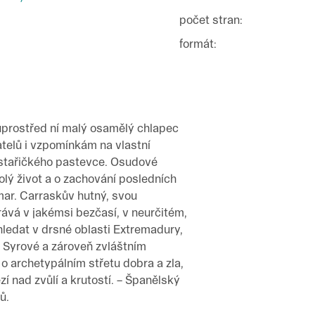
počet stran
:
formát
:
uprostřed ní malý osamělý chlapec
telů i vzpomínkám na vlastní
y stařičkého pastevce. Osudové
olý život a o zachování posledních
zmar. Carraskův hutný, svou
ává v jakémsi bezčasí, v neurčitém,
ledat v drsné oblasti Extremadury,
. Syrové a zároveň zvláštním
o archetypálním střetu dobra a zla,
í nad zvůlí a krutostí. – Španělský
ů.