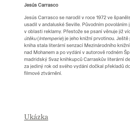
Jesús Carrasco
Jesús Carrasco se narodil v roce 1972 ve španě
usadil v andaluské Seville. Původním povoláním j
v oblasti reklamy. Přestože se psaní věnuje již v
útěku
(
Intemperie
) je jeho knižní prvotinou. Ješ
kniha stala literární senzací Mezinárodního knižn
nad Mohanem a po vydání v autorově rodném Špan
madridský Svaz knihkupců Carraskův literární de
za jediný rok od svého vydání dočkal překladů do
filmové ztvárnění.
Ukázka