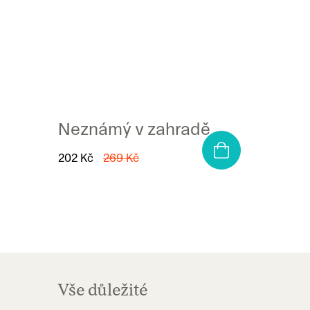
Neznámý v zahradě
202 Kč
269 Kč
Z
á
Vše důležité
p