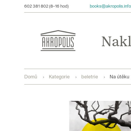
Přejít
602 381 802
books@akropolis.info
na
obsah
Domů
Kategorie
beletrie
Na útěku