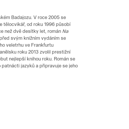
lském Badajozu. V roce 2005 se
e tělocvikář, od roku 1996 působí
íce než dvě desítky let, román
Na
tě před svým knižním vydáním se
ího veletrhu ve Frankfurtu
ělsku roku 2013 zvolil prestižní
but nejlepší knihou roku. Román se
 patnácti jazyků a připravuje se jeho